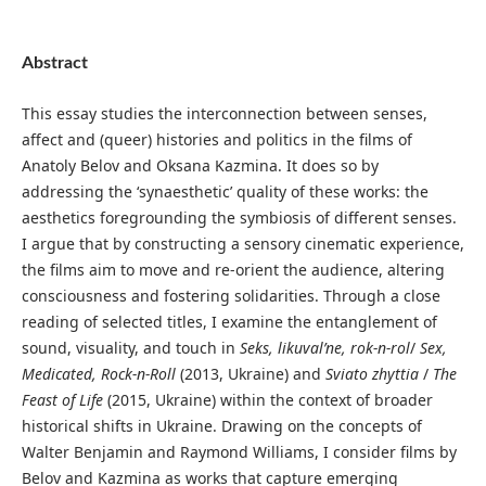
Abstract
This essay studies the interconnection between senses,
affect and (queer) histories and politics in the films of
Anatoly Belov and Oksana Kazmina. It does so by
addressing the ‘synaesthetic’ quality of these works: the
aesthetics foregrounding the symbiosis of different senses.
I argue that by constructing a sensory cinematic experience,
the films aim to move and re-orient the audience, altering
consciousness and fostering solidarities. Through a close
reading of selected titles, I examine the entanglement of
sound, visuality, and touch in
Seks, likuval’ne, rok-n-rol
/
Sex,
Medicated, Rock-n-Roll
(2013, Ukraine) and
Sviato zhyttia
/
The
Feast of Life
(2015, Ukraine) within the context of broader
historical shifts in Ukraine. Drawing on the concepts of
Walter Benjamin and Raymond Williams, I consider films by
Belov and Kazmina as works that capture emerging