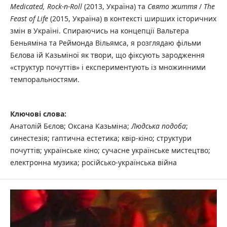
Medicated, Rock-n-Roll
(2013, Україна) та
Свято життя
/
The
Feast of Life
(2015, Україна) в контексті ширших історичних
змін в Україні. Спираючись на концепції Вальтера
Беньяміна та Реймонда Вільямса, я розглядаю фільми
Бєлова ій Казьміної як твори, що фіксують зародження
«структур почуттів» і експериментують із множинними
темпоральностями.
Ключові слова:
Анатолій Бєлов; Оксана Казьміна;
Людська подоба
;
синестезія; гаптична естетика; квір-кіно; структури
почуттів; українське кіно; сучасне українське мистецтво;
електронна музика; російсько-українська війна