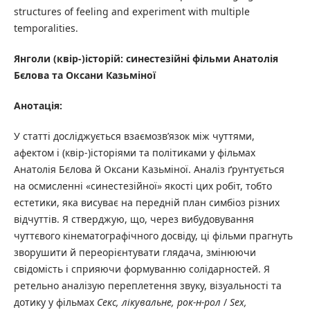
structures of feeling and experiment with multiple
temporalities.
Янголи (квір-)історій: синестезійні фільми Анатолія
Бєлова та Оксани Казьміної
Анотація:
У статті досліджується взаємозв’язок між чуттями,
афектом і (квір-)історіями та політиками у фільмах
Анатолія Бєлова й Оксани Казьміної. Аналіз ґрунтується
на осмисленні «синестезійної» якості цих робіт, тобто
естетики, яка висуває на передній план симбіоз різних
відчуттів. Я стверджую, що, через вибудовування
чуттєвого кінематографічного досвіду, ці фільми прагнуть
зворушити й переорієнтувати глядача, змінюючи
свідомість і сприяючи формуванню солідарностей. Я
ретельно аналізую переплетення звуку, візуальності та
дотику у фільмах
Секс, лікувальне, рок-н-рол
/
Sex,