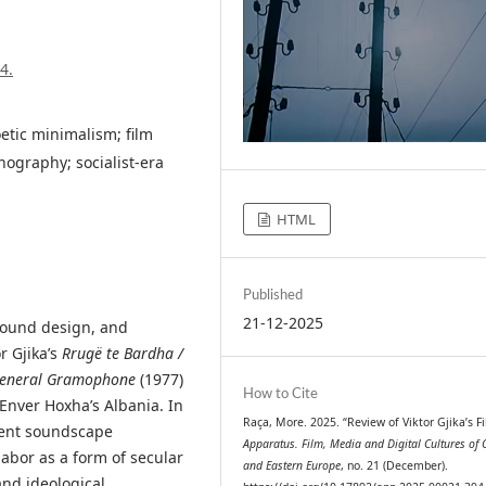
4.
etic minimalism; film
nography; socialist-era
HTML
Published
21-12-2025
sound design, and
r Gjika’s
Rrugë te Bardha /
 General Gramophone
(1977)
How to Cite
 Enver Hoxha’s Albania. In
Raça, More. 2025. “Review of Viktor Gjika’s Fi
ient soundscape
Apparatus. Film, Media and Digital Cultures of 
abor as a form of secular
and Eastern Europe
, no. 21 (December).
and ideological