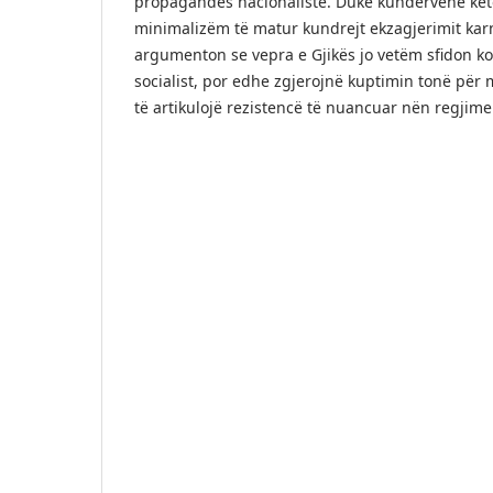
propagandës nacionaliste. Duke kundërvënë këto
minimalizëm të matur kundrejt ekzagjerimit kar
argumenton se vepra e Gjikës jo vetëm sfidon ko
socialist, por edhe zgjerojnë kuptimin tonë për
të artikulojë rezistencë të nuancuar nën regjime