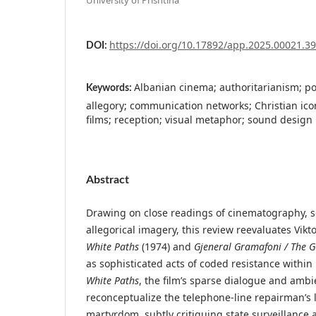
https://doi.org/10.17892/app.2025.00021.39
DOI:
Albanian cinema; authoritarianism; po
Keywords:
allegory; communication networks; Christian ico
films; reception; visual metaphor; sound design
Abstract
Drawing on close readings of cinematography, 
allegorical imagery, this review reevaluates Vikto
White Paths
(1974) and
Gjeneral Gramafoni / The
as sophisticated acts of coded resistance within
White Paths
, the film’s sparse dialogue and amb
reconceptualize the telephone-line repairman’s l
martyrdom, subtly critiquing state surveillance 