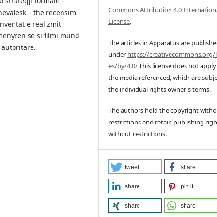
 strategji formale –
Commons Attribution 4.0 Internation
nevalesk – the recensim
License
.
nventat e realizmit
 mënyrën se si filmi mund
The articles in Apparatus are publish
 autoritare.
under
https://creativecommons.org/l
es/by/4.0/
This license does not apply
the media referenced, which are subje
the individual rights owner's terms.
The authors hold the copyright witho
restrictions and retain publishing righ
without restrictions.
tweet
share
share
pin it
share
share