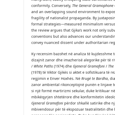
conformity. Conversely,
The General Gramophone
and an overlapping sound environment to expose
fragility of nationalist propaganda. By juxtapos
formal strategies—measured minimalism versus
the review argues that Gjika’s work not only subve
conventions but also advances our understandi
convey nuanced dissent under authoritarian re
Ky recensim bazohet në analiza të kujdesshme t
dizajnit zanor dhe imazherisë alegorike për të r
/
White Paths
(1974) dhe
Gjeneral Gramafoni
/
The
(1978) të Viktor Gjikës si aktet e sofistikuara të 
regjimin e Enver Hoxhës. Në
Rrugë te Bardha
, di
zanor ambiental rikonceptojnë punën e linjave te
si një formë martirizmi sekular, duke kritikuar n
mbikëqyrjen shtetërore dhe konformitetin ideolo
Gjeneral Gramafoni
përdor shkallë satirike dhe n
mbivendosur për të ekspozuar teatralitetin dhe 