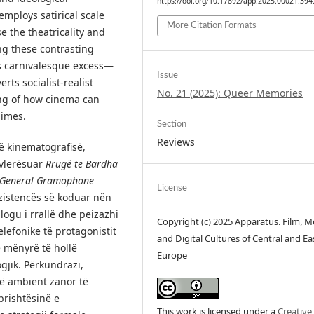
https://doi.org/10.17892/app.2025.00021.394
employs satirical scale
More Citation Formats
 the theatricality and
ing these contrasting
 carnivalesque excess—
Issue
rts socialist-realist
No. 21 (2025): Queer Memories
ng of how cinema can
gimes.
Section
Reviews
ë kinematografisë,
ivlerësuar
Rrugë te Bardha
 General Gramophone
License
rezistencës së koduar nën
alogu i rrallë dhe peizazhi
Copyright (c) 2025 Apparatus. Film, M
lefonike të protagonistit
and Digital Cultures of Central and Ea
ë mënyrë të hollë
Europe
gjik. Përkundrazi,
jë ambient zanor të
brishtësinë e
This work is licensed under a
Creative