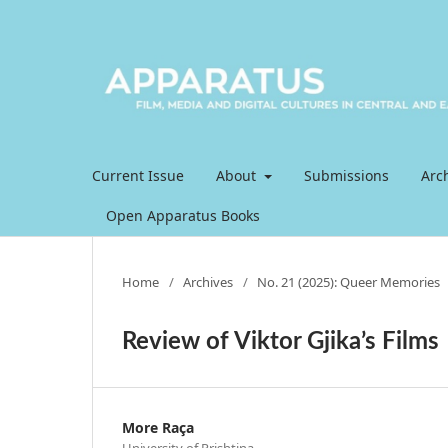
Current Issue
About
Submissions
Arc
Open Apparatus Books
Home
/
Archives
/
No. 21 (2025): Queer Memories
Review of Viktor Gjika’s Films
More Raça
University of Prishtina