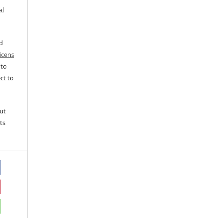
al
ed
icens
 to
ct to
ut
ts