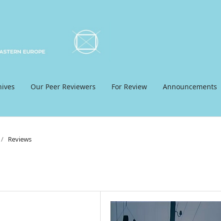
hives
Our Peer Reviewers
For Review
Announcements
/
Reviews