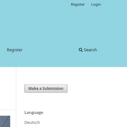
Register
Login
Register
Search
Make a Submission
Language
Deutsch