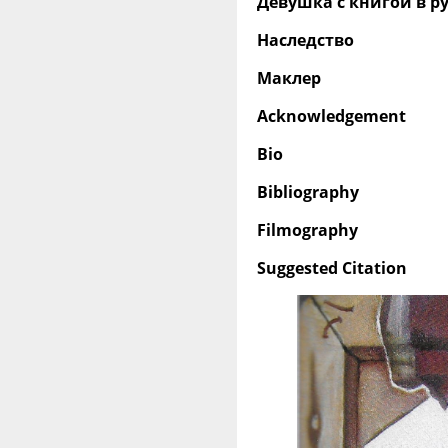
Девушка с книгой в р
Наследство
Маклер
Acknowledgement
Bio
Bibliography
Filmography
Suggested Citation