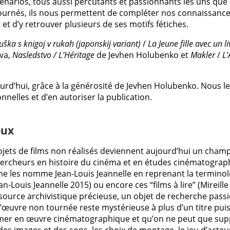
scénarios, tous aussi percutants et passionnants les uns que 
tournés, ils nous permettent de compléter nos connaissanc
et d’y retrouver plusieurs de ses motifs fétiches.
ška s knigoj v rukah (japonskij variant)
/
La Jeune fille avec un l
va,
Nasledstvo / L’Héritage
de Jevhen Holubenko et
Makler
/
L’
urd’hui, grâce à la générosité de Jevhen Holubenko. Nous l
nnelles et d’en autoriser la publication.
eux
rojets de films non réalisés deviennent aujourd’hui un champ
chercheurs en histoire du cinéma et en études cinématograph
e les nomme Jean-Louis Jeannelle en reprenant la terminol
an-Louis Jeannelle 2015) ou encore ces “films à lire” (Mireill
source archivistique précieuse, un objet de recherche pass
l’œuvre non tournée reste mystérieuse à plus d’un titre puis
rmer en œuvre cinématographique et qu’on ne peut que sup