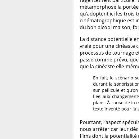
l’agencement particulier 
métamorphosé la portée et
qu’adoptent ici les trois t
cinématographique est imp
du bon alcool maison, fort
La distance potentielle e
vraie pour une cinéaste c
processus de tournage et 
passe comme prévu, que l
que la cinéaste elle-même 
En fait, le scénario 
durant la sonorisation
sur pellicule et qu’
liée aux changements 
plans. À cause de la 
texte inventé pour la
Pourtant, l’aspect spécul
nous arrêter car leur dé
films dont la potentialit