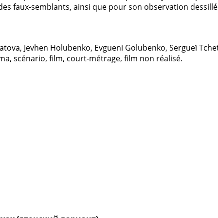
on des faux-semblants, ainsi que pour son observation dessil
atova, Jevhen Holubenko, Evgueni Golubenko, Sergueï Tchet
ma, scénario, film, court-métrage, film non réalisé.