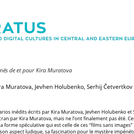
nés de et pour Kira Muratova
ra Muratova, Jevhen Holubenko, Serhij Četvertkov
rios inédits écrits par Kira Muratova, Jevhen Holubenko et S
écran par Kira Muratova, mais ne l’ont finalement pas été. C
forme spéculative qui est celle de ces “films sans images” 
 son aspect ludique, sa fascination pour le mystère impénét