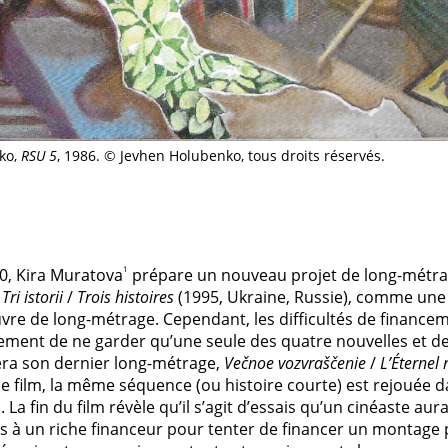
ko,
RSU 5
, 1986. © Jevhen Holubenko, tous droits réservés.
1
0, Kira Muratova
prépare un nouveau projet de long-métrag
e
Tri istorii
/
Trois histoires
(1995, Ukraine, Russie), comme une 
vre de long-métrage. Cependant, les difficultés de financem
nalement de ne garder qu’une seule des quatre nouvelles et de
sera son dernier long-métrage,
Večnoe vozvraščenie
/
L’Éternel 
e film, la même séquence (ou histoire courte) est rejouée d
 La fin du film révèle qu’il s’agit d’essais qu’un cinéaste aur
és à un riche financeur pour tenter de financer un montage 