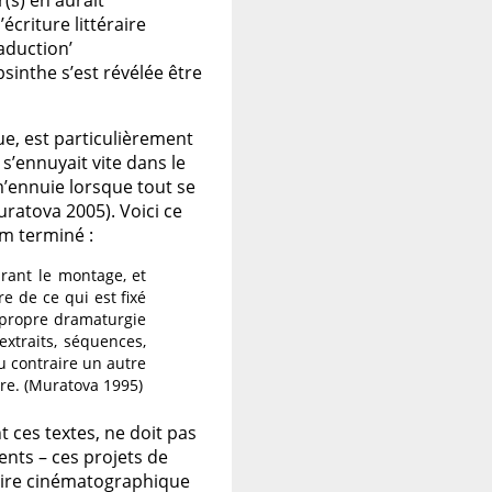
(s) en aurait
écriture littéraire
raduction’
sinthe s’est révélée être
ue, est particulièrement
s’ennuyait vite dans le
m’ennuie lorsque tout se
ratova 2005). Voici ce
lm terminé :
urant le montage, et
re de ce qui est fixé
 propre dramaturgie
extraits, séquences,
u contraire un autre
re. (Muratova 1995)
 ces textes, ne doit pas
nts – ces projets de
toire cinématographique