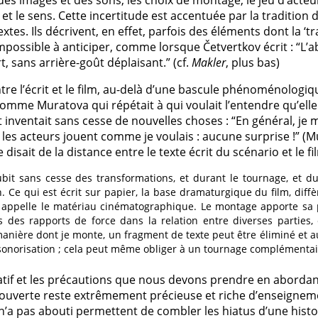
des images et des sons, les choix de montage, le jeu d’acteur
 le sens. Cette incertitude est accentuée par la tradition d’
extes. Ils décrivent, en effet, parfois des éléments dont la ‘t
ossible à anticiper, comme lorsque Četvertkov écrit : “L’ab
, sans arrière-goût déplaisant.” (cf.
Makler
, plus bas)
ntre l’écrit et le film, au-delà d’une bascule phénoménologiq
omme Muratova qui répétait à qui voulait l’entendre qu’elle 
inventait sans cesse de nouvelles choses : “En général, je 
es acteurs jouent comme je voulais : aucune surprise !” (Mu
disait de la distance entre le texte écrit du scénario et le fi
subit sans cesse des transformations, et durant le tournage, et d
. Ce qui est écrit sur papier, la base dramaturgique du film, diffè
on appelle le matériau cinématographique. Le montage apporte sa
des rapports de force dans la relation entre diverses parties, 
manière dont je monte, un fragment de texte peut être éliminé et a
 sonorisation ; cela peut même obliger à un tournage complémentai
atif et les précautions que nous devons prendre en abordant
couverte reste extrêmement précieuse et riche d’enseigneme
é n’a pas abouti permettent de combler les hiatus d’une his