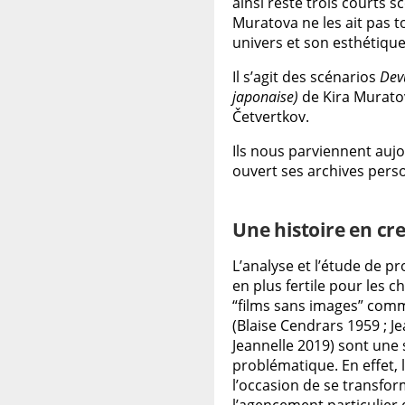
ainsi resté trois courts 
Muratova ne les ait pas 
univers et son esthétique 
Il s’agit des scénarios
Devu
japonaise)
de Kira Murato
Četvertkov.
Ils nous parviennent aujo
ouvert ses archives perso
Une histoire en cr
L’analyse et l’étude de p
en plus fertile pour les 
“films sans images” comm
(Blaise Cendrars 1959 ; Je
Jeannelle 2019) sont une 
problématique. En effet, 
l’occasion de se transfo